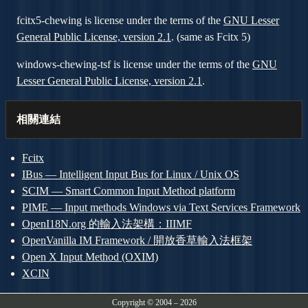
fcitx5-chewing is license under the terms of the
GNU Lesser
General Public License, version 2.1
. (same as Fcitx 5)
windows-chewing-tsf is license under the terms of the
GNU
Lesser General Public License, version 2.1
.
相關連結
Fcitx
IBus — Intelligent Input Bus for Linux / Unix OS
SCIM — Smart Common Input Method platform
PIME — Input methods Windows via Text Services Framework
OpenI18N.org 的輸入法架構：IIIMF
OpenVanilla IM Framework / 開放香草輸入法框架
Open X Input Method (OXIM)
XCIN
Copyright © 2004 – 2026